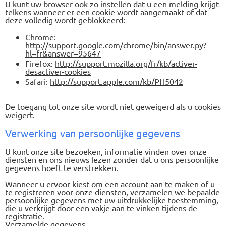
U kunt uw browser ook zo instellen dat u een melding krijgt
telkens wanneer er een cookie wordt aangemaakt of dat
deze volledig wordt geblokkeerd:
Chrome:
http://support.google.com/chrome/bin/answer.py?
hl=fr&answer=95647
Firefox:
http://support.mozilla.org/fr/kb/activer-
desactiver-cookies
Safari:
http://support.apple.com/kb/PH5042
De toegang tot onze site wordt niet geweigerd als u cookies
weigert.
Verwerking van persoonlijke gegevens
U kunt onze site bezoeken, informatie vinden over onze
diensten en ons nieuws lezen zonder dat u ons persoonlijke
gegevens hoeft te verstrekken.
Wanneer u ervoor kiest om een account aan te maken of u
te registreren voor onze diensten, verzamelen we bepaalde
persoonlijke gegevens met uw uitdrukkelijke toestemming,
die u verkrijgt door een vakje aan te vinken tijdens de
registratie.
Verzamelde gegevens